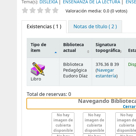
Tema(s):
DISLEXIA
ENSEÑANZA DE LA LECTURA
ENSE
Valoración
Valoración media: 0.0 (0 votos)
Existencias
( 1 )
Notas de título ( 2 )
Tipo de
Biblioteca
Signatura
ítem
actual
topográfica
Est
Existencias
Biblioteca
376.36 B 39
Dis
Pedagógica
(
Navegar
(Abre deb
Eudoro Díaz
estantería
)
Libro
Total de reservas: 0
Navegando Biblioteca
Cerrar
No hay
No hay
No hay
imagen de
imagen de
imagen d
cubierta
cubierta
cubierta
disponible
disponible
disponibl