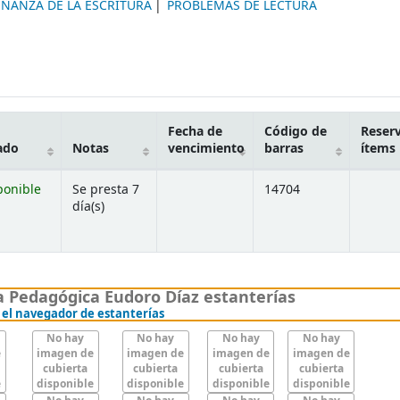
ÑANZA DE LA ESCRITURA
PROBLEMAS DE LECTURA
Fecha de
Código de
Reser
ado
Notas
vencimiento
barras
ítems
ponible
Se presta 7
14704
día(s)
ajo)
 Pedagógica Eudoro Díaz estanterías
(Oculta el navegador de estanterías)
 el navegador de estanterías
No hay
No hay
No hay
No hay
e
imagen de
imagen de
imagen de
imagen de
cubierta
cubierta
cubierta
cubierta
e
disponible
disponible
disponible
disponible