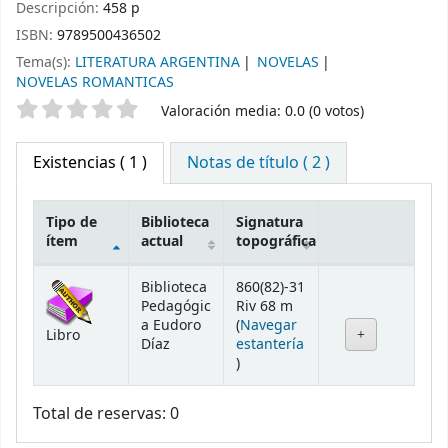
Descripción:
458 p
ISBN:
9789500436502
Tema(s):
LITERATURA ARGENTINA
NOVELAS
NOVELAS ROMANTICAS
Valoración
Valoración media: 0.0 (0 votos)
Existencias
( 1 )
Notas de título ( 2 )
Tipo de
Biblioteca
Signatura
ítem
actual
topográfica
Existencias
Biblioteca
860(82)-31
Pedagógic
Riv 68 m
a Eudoro
(
Navegar
Libro
Díaz
estantería
(Abre debajo)
)
Total de reservas: 0