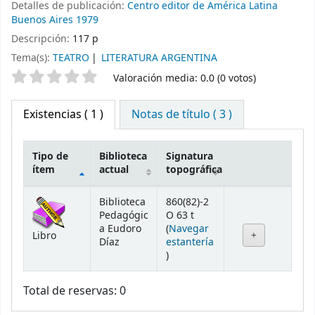
Detalles de publicación:
Centro editor de América Latina
Buenos Aires
1979
Descripción:
117 p
Tema(s):
TEATRO
LITERATURA ARGENTINA
Valoración
Valoración media: 0.0 (0 votos)
Existencias
( 1 )
Notas de título ( 3 )
Tipo de
Biblioteca
Signatura
ítem
actual
topográfica
Existencias
Biblioteca
860(82)-2
Pedagógic
O 63 t
a Eudoro
(
Navegar
Libro
Díaz
estantería
(Abre debajo)
)
Total de reservas: 0