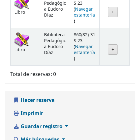
Pedagógic
S 23
a Eudoro
(
Navegar
Libro
Díaz
estantería
(Abre debajo)
)
Biblioteca
860(82)-31
Pedagógic
S 23
a Eudoro
(
Navegar
Libro
Díaz
estantería
(Abre debajo)
)
Total de reservas: 0
Hacer reserva
Imprimir
Guardar registro
Más búsquedas