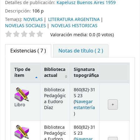
Detalles de publicación:
Kapelusz
Buenos Aires
1959
Descripción:
106 p
Tema(s):
NOVELAS
LITERATURA ARGENTINA
NOVELAS SOCIALES
NOVELAS HISTORICAS
Valoración
Valoración media: 0.0 (0 votos)
Existencias
( 7 )
Notas de título ( 2 )
Tipo de
Biblioteca
Signatura
ítem
actual
topográfica
Existencias
Biblioteca
860(82)-31
Pedagógic
S 23
a Eudoro
(
Navegar
Libro
Díaz
estantería
(Abre debajo)
)
Biblioteca
860(82)-31
Pedagógic
S 23
a Eudoro
(
Navegar