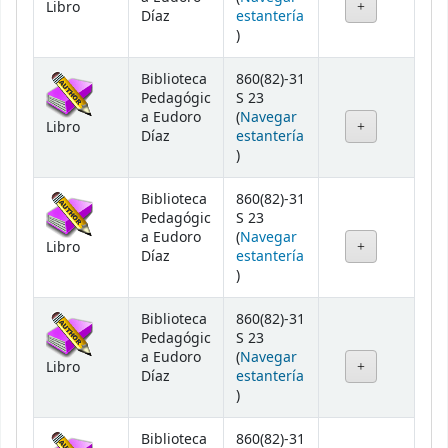
Libro
Díaz
estantería
(Abre debajo)
)
Biblioteca
860(82)-31
Pedagógic
S 23
a Eudoro
(
Navegar
Libro
Díaz
estantería
(Abre debajo)
)
Biblioteca
860(82)-31
Pedagógic
S 23
a Eudoro
(
Navegar
Libro
Díaz
estantería
(Abre debajo)
)
Biblioteca
860(82)-31
Pedagógic
S 23
a Eudoro
(
Navegar
Libro
Díaz
estantería
(Abre debajo)
)
Biblioteca
860(82)-31