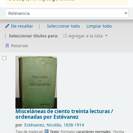
Ordenar
Ordenar por:
De-resaltar
Seleccionar todo
Limpiar todo
Seleccionar títulos para:
Agregar a la lista
Reservar
Resultados
Misceláneas de ciento treinta lecturas /
ordenadas por Estévanez
por
Estévanez, Nicolás
, 1838-1914
Tipo de material:
Texto
; Formato:
caracteres normales
; Forma