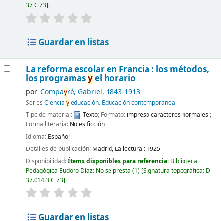
37 C 73
.
Guardar en listas
La reforma escolar en Francia : los métodos,
los programas
y
el horario
por
Compa
y
ré, Gabriel
, 1843-1913
Series
Ciencia
y
educación. Educación contemporánea
Tipo de material:
Texto
; Formato:
impreso caracteres normales
;
Forma literaria:
No es ficción
Idioma:
Español
Detalles de publicación:
Madrid,
La lectura :
1925
Disponibilidad:
Ítems disponibles para referencia:
Biblioteca
Pedagógica Eudoro Díaz: No se presta
(1)
Signatura topográfica:
D
37.014.3 C 73
.
Guardar en listas