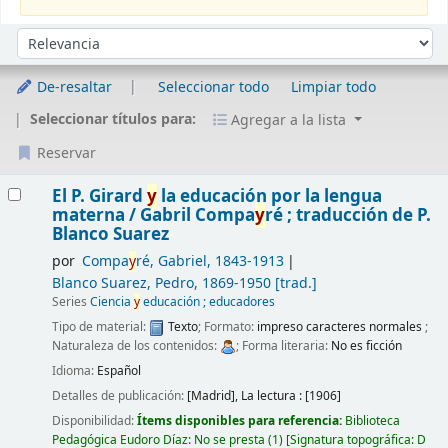
Ordenar
Ordenar por:
De-resaltar
Seleccionar todo
Limpiar todo
Seleccionar títulos para:
Agregar a la lista
Reservar
Resultados
El P. Girard
y
la educación por la lengua
materna /
Gabril Compa
y
ré ; traducción de P.
Blanco Suarez
por
Compa
y
ré, Gabriel
, 1843-1913
Blanco Suarez, Pedro
, 1869-1950
[trad.]
Series
Ciencia
y
educación ; educadores
Tipo de material:
Texto
; Formato:
impreso caracteres normales
;
Naturaleza de los contenidos:
; Forma literaria:
No es ficción
Idioma:
Español
Detalles de publicación:
[Madrid],
La lectura :
[1906]
Disponibilidad:
Ítems disponibles para referencia:
Biblioteca
Pedagógica Eudoro Díaz: No se presta
(1)
Signatura topográfica:
D