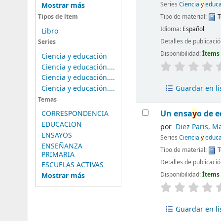
Series
Ciencia
y
educa
Mostrar más
Tipo de material:
T
Tipos de ítem
Idioma:
Español
Libro
Detalles de publicaci
Series
Disponibilidad:
Ítems 
Ciencia y educación
Ciencia y educación....
Ciencia y educación....
Ciencia y educación....
Guardar en li
Temas
Un ensa
y
o de e
CORRESPONDENCIA
EDUCACION
por
Diez Paris, M
ENSAYOS
Series
Ciencia
y
educac
ENSEÑANZA
Tipo de material:
T
PRIMARIA
Detalles de publicaci
ESCUELAS ACTIVAS
Disponibilidad:
Ítems 
Mostrar más
Guardar en li