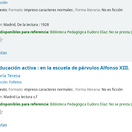
ción
exto
; Formato:
impreso caracteres normales
; Forma literaria:
No es ficción
ón:
Madrid,
De la lectura :
1928
disponibles para referencia:
Biblioteca Pedagógica Eudoro Díaz: No se presta
(
stas
ducación activa : en la escuela de párvulos Alfonso XIII.
aría Teresa
ión. Folletos
exto
; Formato:
impreso caracteres normales
; Forma literaria:
No es ficción
ón:
Madrid
La lectura
s.f
disponibles para referencia:
Biblioteca Pedagógica Eudoro Díaz: No se presta
(
stas