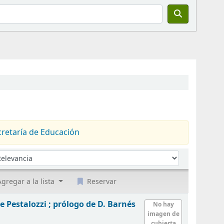
cretaría de Educación
denar por:
gregar a la lista
Reservar
e Pestalozzi ; prólogo de D. Barnés
No hay
imagen de
cubierta