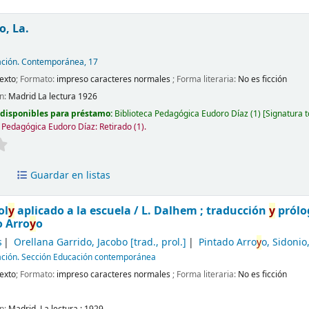
o, La.
ción. Contemporánea, 17
exto
; Formato:
impreso caracteres normales
; Forma literaria:
No es ficción
ón:
Madrid
La lectura
1926
 disponibles para préstamo:
Biblioteca Pedagógica Eudoro Díaz
(1)
Signatura 
a Pedagógica Eudoro Díaz: Retirado
(1).
a
Guardar en listas
ol
y
aplicado a la escuela /
L. Dalhem ; traducción
y
prólo
o Arro
y
o
s
Orellana Garrido, Jacobo
[trad., prol.]
Pintado Arro
y
o, Sidonio
ción. Sección Educación contemporánea
exto
; Formato:
impreso caracteres normales
; Forma literaria:
No es ficción