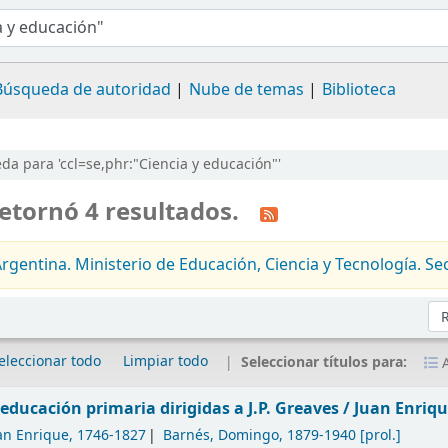
Búsqueda de autoridad
Nube de temas
Biblioteca
a para 'ccl=se,phr:"Ciencia y educación"'
etornó 4 resultados.
rgentina. Ministerio de Educación, Ciencia y Tecnología. Se
Or
eleccionar todo
Limpiar todo
Seleccionar títulos para:
A
 educación primaria dirigidas a J.P. Greaves /
Juan Enriqu
uan Enrique
, 1746-1827
Barnés, Domingo
, 1879-1940
[prol.]