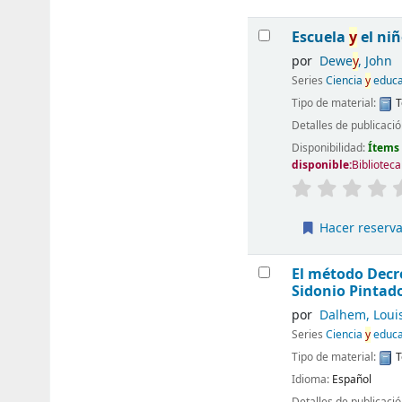
Escuela
y
el niñ
por
Dewe
y
, John
Series
Ciencia
y
educa
Tipo de material:
T
Detalles de publicaci
Disponibilidad:
Ítems
disponible:
Bibliotec
Hacer reserv
El método Decr
Sidonio Pintad
por
Dalhem, Loui
Series
Ciencia
y
educa
Tipo de material:
T
Idioma:
Español