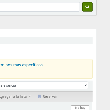
rminos mas específicos
denar por:
gregar a la lista
Reservar
No hay