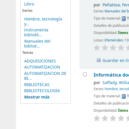
Libro
por
Peñalosa, Fe
Series
Series
Manuales del bi
Tipo de material:
T
Hombre, tecnología
y...
Detalles de publicaci
Instrumenta
Disponibilidad:
Ítems 
biblioló...
Listas:
Efemérides: 1
Manuales del
bibliot...
Temas
Guardar en li
ADQUISICIONES
AUTOMATIZACION
AUTOMATIZACION DE
Informática do
BI...
por
Saffady, Will
BIBLIOTECAS
Series
Hombre, tecnol
BIBLIOTECOLOGIA
Tipo de material:
T
Mostrar más
Detalles de publicaci
Disponibilidad:
Ítems