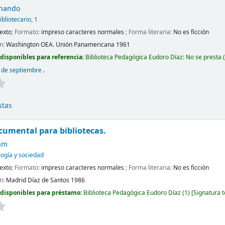
rnando
bliotecario, 1
exto
; Formato:
impreso caracteres normales
; Forma literaria:
No es ficción
ón:
Washington
OEA. Unión Panamericana
1961
disponibles para referencia:
Biblioteca Pedagógica Eudoro Díaz: No se presta
(
3 de septiembre
.
stas
cumental para bibliotecas.
iam
ogía y sociedad
exto
; Formato:
impreso caracteres normales
; Forma literaria:
No es ficción
ón:
Madrid
Díaz de Santos
1986
 disponibles para préstamo:
Biblioteca Pedagógica Eudoro Díaz
(1)
Signatura 