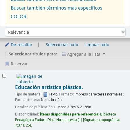
Buscar también términos mas específicos
COLOR
Ordenar
Ordenar por:
De-resaltar
Seleccionar todo
Limpiar todo
Seleccionar títulos para:
Agregar a la lista
Reservar
Resultados
Educación artística plástica.
Tipo de material:
Texto
; Formato:
impreso caracteres normales
;
Forma literaria:
No es ficción
Detalles de publicación:
Buenos Aires
A-Z
1998
Disponibilidad:
Ítems disponibles para referencia:
Biblioteca
Pedagógica Eudoro Díaz: No se presta
(1)
Signatura topográfica:
7:37 E 25
.