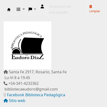
Historial de
Limpiar
búsqueda
Biblioteca Pedagógica "Eudoro Díaz"
Santa Fe 2917, Rosario, Santa Fe
Lu-Vi 8 a 19.45
+54-341-4232362
bibliotecaeudoro@gmail.com
Facebook Biblioteca Pedagógica
Sitio web