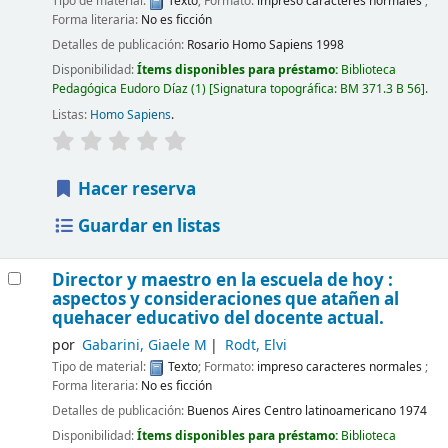
Tipo de material:
Texto
; Formato:
impreso caracteres normales
;
Forma literaria:
No es ficción
Detalles de publicación:
Rosario
Homo Sapiens
1998
Disponibilidad:
Ítems disponibles para préstamo:
Biblioteca
Pedagógica Eudoro Díaz
(1)
Signatura topográfica:
BM 371.3 B 56
.
Listas:
Homo Sapiens
.
Hacer reserva
Guardar en listas
Director y maestro en la escuela de hoy :
aspectos y consideraciones que atañen al
quehacer educativo del docente actual.
por
Gabarini, Giaele M
Rodt, Elvi
Tipo de material:
Texto
; Formato:
impreso caracteres normales
;
Forma literaria:
No es ficción
Detalles de publicación:
Buenos Aires
Centro latinoamericano
1974
Disponibilidad:
Ítems disponibles para préstamo:
Biblioteca