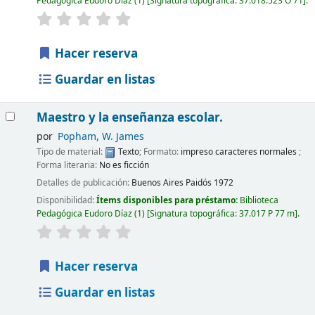
Pedagógica Eudoro Díaz
(1)
Signatura topográfica:
37.018.523 O 71
.
Hacer reserva
Guardar en listas
Maestro y la enseñanza escolar.
por
Popham, W. James
Tipo de material:
Texto
; Formato:
impreso caracteres normales
;
Forma literaria:
No es ficción
Detalles de publicación:
Buenos Aires
Paidós
1972
Disponibilidad:
Ítems disponibles para préstamo:
Biblioteca
Pedagógica Eudoro Díaz
(1)
Signatura topográfica:
37.017 P 77 m
.
Hacer reserva
Guardar en listas