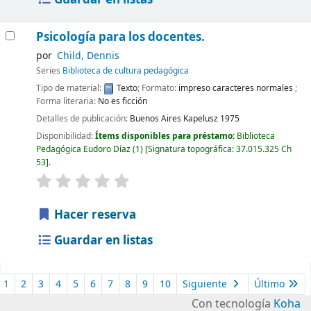
Psicología para los docentes.
por
Child, Dennis
Series
Biblioteca de cultura pedagógica
Tipo de material:
Texto
; Formato:
impreso caracteres normales
;
Forma literaria:
No es ficción
Detalles de publicación:
Buenos Aires
Kapelusz
1975
Disponibilidad:
Ítems disponibles para préstamo:
Biblioteca
Pedagógica Eudoro Díaz
(1)
Signatura topográfica:
37.015.325 Ch
53
.
Hacer reserva
Guardar en listas
1
2
3
4
5
6
7
8
9
10
Siguiente
Último
Con tecnología
Koha