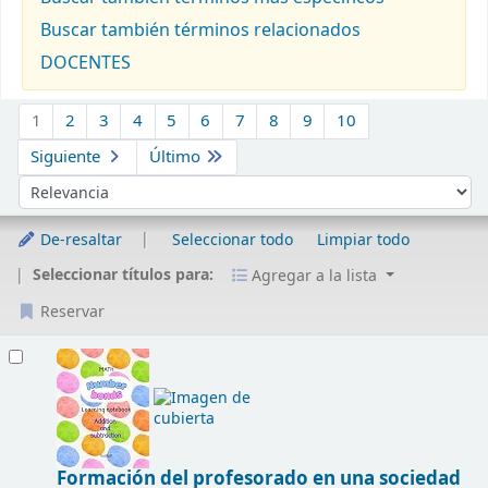
Buscar también términos relacionados
DOCENTES
Ordenar
1
2
3
4
5
6
7
8
9
10
Siguiente
Último
Ordenar por:
De-resaltar
Seleccionar todo
Limpiar todo
Seleccionar títulos para:
Agregar a la lista
Reservar
Resultados
Formación del profesorado en una sociedad