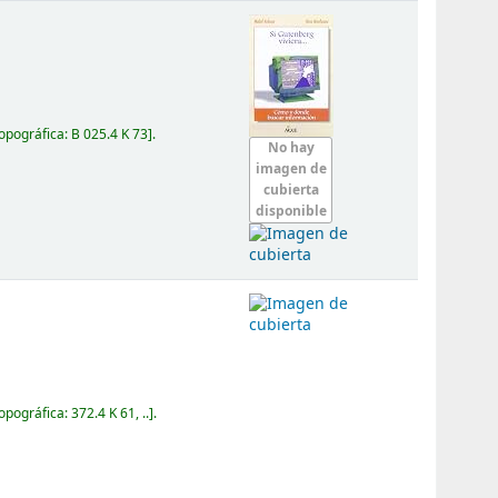
topográfica:
B 025.4 K 73
.
No hay
imagen de
cubierta
disponible
topográfica:
372.4 K 61, ..
.