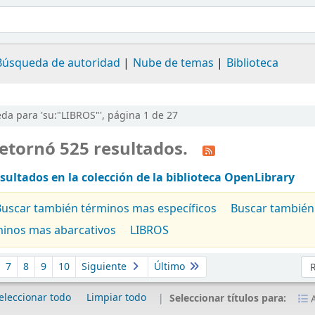
Búsqueda de autoridad
Nube de temas
Biblioteca
a para 'su:"LIBROS"', página 1 de 27
etornó 525 resultados.
sultados en la colección de la biblioteca OpenLibrary
Buscar también términos mas específicos
Buscar también
minos mas abarcativos
LIBROS
Or
7
8
9
10
Siguiente
Último
eleccionar todo
Limpiar todo
Seleccionar títulos para:
A