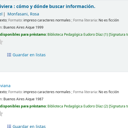
iviera : cómo y dónde buscar información.
el
Monfasani, Rosa
exto
; Formato:
impreso caracteres normales
; Forma literaria:
No es ficción
ón:
Buenos Aires
Aique
1999
 disponibles para préstamo:
Biblioteca Pedagógica Eudoro Díaz
(1)
Signatura 
a
Guardar en listas
iviana
exto
; Formato:
impreso caracteres normales
; Forma literaria:
No es ficción
ón:
Buenos Aires
Aique
1987
 disponibles para préstamo:
Biblioteca Pedagógica Eudoro Díaz
(2)
Signatura 
a
Guardar en listas