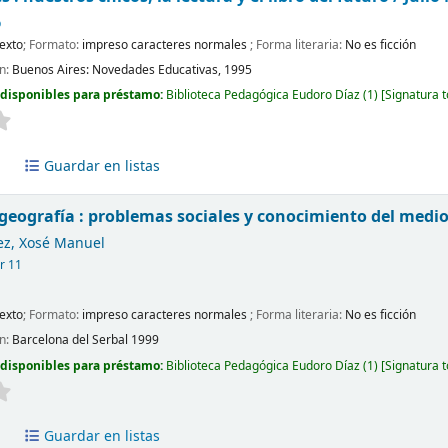
o
exto
; Formato:
impreso caracteres normales
; Forma literaria:
No es ficción
ón:
Buenos Aires:
Novedades Educativas,
1995
 disponibles para préstamo:
Biblioteca Pedagógica Eudoro Díaz
(1)
Signatura 
a
Guardar en listas
 geografía : problemas sociales y conocimiento del medio
ez, Xosé Manuel
ar 11
exto
; Formato:
impreso caracteres normales
; Forma literaria:
No es ficción
ón:
Barcelona
del Serbal
1999
 disponibles para préstamo:
Biblioteca Pedagógica Eudoro Díaz
(1)
Signatura 
a
Guardar en listas