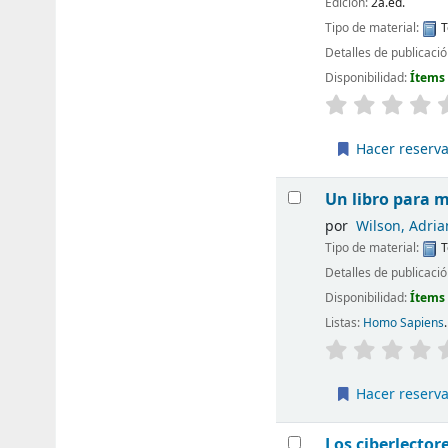
Edición:
2a.ed.
Tipo de material:
T
Detalles de publicaci
Disponibilidad:
Ítems
Hacer reserv
Un libro para m
por
Wilson, Adria
Tipo de material:
T
Detalles de publicaci
Disponibilidad:
Ítems
Listas:
Homo Sapiens
.
Hacer reserv
Los ciberlectore