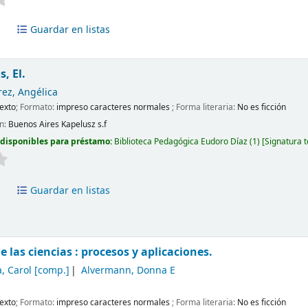
a
Guardar en listas
s, El.
rez, Angélica
exto
; Formato:
impreso caracteres normales
; Forma literaria:
No es ficción
ón:
Buenos Aires
Kapelusz
s.f
 disponibles para préstamo:
Biblioteca Pedagógica Eudoro Díaz
(1)
Signatura 
a
Guardar en listas
e las ciencias : procesos y aplicaciones.
, Carol
[comp.]
Alvermann, Donna E
exto
; Formato:
impreso caracteres normales
; Forma literaria:
No es ficción