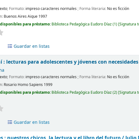
exto
; Formato:
impreso caracteres normales
; Forma literaria:
No es ficción
ón:
Buenos Aires
Aique
1997
 disponibles para préstamo:
Biblioteca Pedagógica Eudoro Díaz
(1)
Signatura 
a
Guardar en listas
í : lecturas para adolescentes y jóvenes con necesidades
na
exto
; Formato:
impreso caracteres normales
; Forma literaria:
No es ficción
ón:
Rosario
Homo Sapiens
1999
 disponibles para préstamo:
Biblioteca Pedagógica Eudoro Díaz
(2)
Signatura 
a
Guardar en listas
s : nuestros chicos, la lectura y el libro del futuro /
Julio