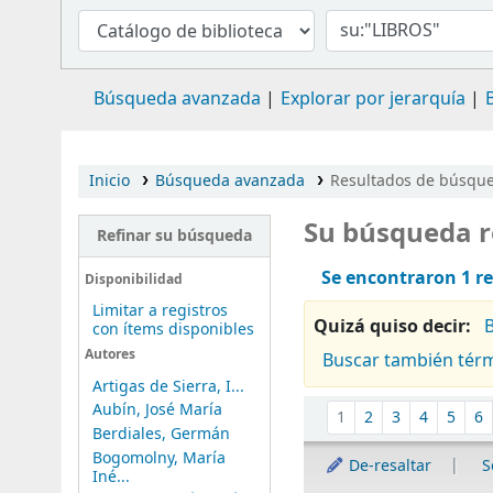
Búsqueda avanzada
Explorar por jerarquía
Inicio
Búsqueda avanzada
Resultados de búsqued
Su búsqueda r
Refinar su búsqueda
Se encontraron 1 re
Disponibilidad
Limitar a registros
Quizá quiso decir:
con ítems disponibles
Autores
Buscar también tér
Artigas de Sierra, I...
Ordenar
Aubín, José María
1
2
3
4
5
6
Berdiales, Germán
Bogomolny, María
De-resaltar
S
Iné...