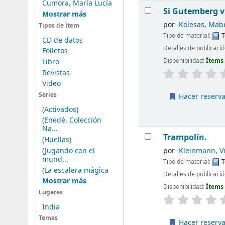
Cumora, María Lucía
Resultados
Si Gutemberg v
Mostrar más
por
Kolesas, Mab
Tipos de ítem
Tipo de material:
T
CD de datos
Detalles de publicaci
Folletos
Disponibilidad:
Ítems
Libro
Revistas
Video
Series
Hacer reserv
(Activados)
(Enedé. Colección
Na...
Trampolín.
(Huellas)
(Jugando con el
por
Kleinmann, V
mund...
Tipo de material:
T
(La escalera mágica
Detalles de publicaci
Mostrar más
Disponibilidad:
Ítems
Lugares
India
Temas
Hacer reserv