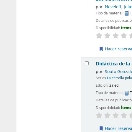
por
Neveleff, Juli
Tipo de material:
T
Detalles de publicaci
Disponibilidad:
Ítems
Hacer reserv
Didáctica de la
por
Souto Gonzal
Series
La estrella pol
Edición:
2a.ed.
Tipo de material:
T
Detalles de publicaci
Disponibilidad:
Ítems
Hacer reserv