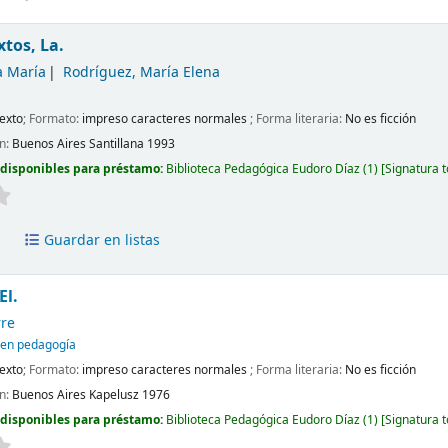
xtos, La.
 María
Rodríguez, María Elena
exto
; Formato:
impreso caracteres normales
; Forma literaria:
No es ficción
ón:
Buenos Aires
Santillana
1993
 disponibles para préstamo:
Biblioteca Pedagógica Eudoro Díaz
(1)
Signatura 
a
Guardar en listas
El.
rre
en pedagogía
exto
; Formato:
impreso caracteres normales
; Forma literaria:
No es ficción
ón:
Buenos Aires
Kapelusz
1976
 disponibles para préstamo:
Biblioteca Pedagógica Eudoro Díaz
(1)
Signatura 