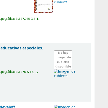
topográfica:
BM 37.025 G 21
.
 educativas especiales.
No hay
imagen de
cubierta
disponible
topográfica:
BM 376 W 68, ..
.
 Neveleff