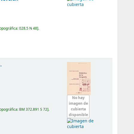
topográfica:
028.5 N 48
.
.
No hay
imagen de
cubierta
topográfica:
BM 372.891 S 72
.
disponible