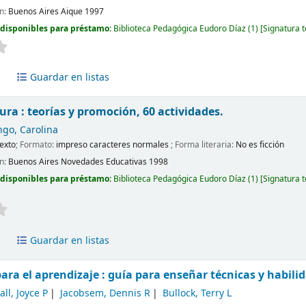
ón:
Buenos Aires
Aique
1997
 disponibles para préstamo:
Biblioteca Pedagógica Eudoro Díaz
(1)
Signatura 
a
Guardar en listas
tura : teorías y promoción, 60 actividades.
go, Carolina
exto
; Formato:
impreso caracteres normales
; Forma literaria:
No es ficción
ón:
Buenos Aires
Novedades Educativas
1998
 disponibles para préstamo:
Biblioteca Pedagógica Eudoro Díaz
(1)
Signatura 
a
Guardar en listas
ra el aprendizaje : guía para enseñar técnicas y habilid
all, Joyce P
Jacobsem, Dennis R
Bullock, Terry L