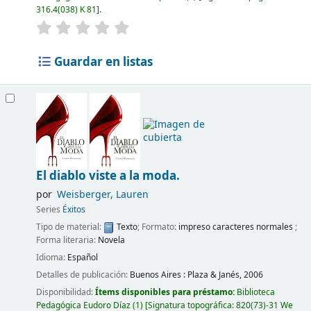
316.4(038) K 81
.
Guardar en listas
El diablo viste a la moda.
por
Weisberger, Lauren
Series
Éxitos
Tipo de material:
Texto
; Formato:
impreso caracteres normales
;
Forma literaria:
Novela
Idioma:
Español
Detalles de publicación:
Buenos Aires :
Plaza & Janés,
2006
Disponibilidad:
Ítems disponibles para préstamo:
Biblioteca
Pedagógica Eudoro Díaz
(1)
Signatura topográfica:
820(73)-31 We