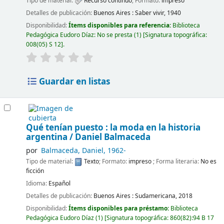
Tipo de material:
Recurso continuo
; Formato:
impreso
Detalles de publicación:
Buenos Aires :
Saber vivir,
1940
Disponibilidad:
Ítems disponibles para referencia:
Biblioteca
Pedagógica Eudoro Díaz: No se presta
(1)
Signatura topográfica:
008(05) S 12
.
Guardar en listas
Qué tenían puesto : la moda en la historia
argentina /
Daniel Balmaceda
por
Balmaceda, Daniel
, 1962-
Tipo de material:
Texto
; Formato:
impreso
; Forma literaria:
No es
ficción
Idioma:
Español
Detalles de publicación:
Buenos Aires :
Sudamericana,
2018
Disponibilidad:
Ítems disponibles para préstamo:
Biblioteca
Pedagógica Eudoro Díaz
(1)
Signatura topográfica:
860(82):94 B 17