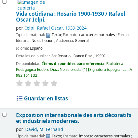
Vida cotidiana : Rosario 1900-1930 /
Rafael
Oscar Ielpi.
por
Ielpi, Rafael Oscar
, 1939-2024
Tipo de material:
Texto
; Formato:
caracteres normales
; Forma
literaria:
No es ficción
; Audiencia:
General;
Idioma:
Español
Detalles de publicación:
Rosario :
Banco Bisel,
1999?
Disponibilidad:
Ítems disponibles para referencia:
Biblioteca
Pedagógica Eudoro Díaz: No se presta
(1)
Signatura topográfica:
IA
982.161 I 32
.
Guardar en listas
Exposition internationale des arts décoratifs
et industriels modernes.
por
David, M. Fernand
Tipo de material:
Texto
; Formato:
impreso caracteres normales
;