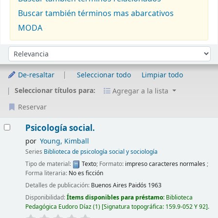
Buscar también términos mas abarcativos
MODA
Ordenar
Ordenar por:
De-resaltar
Seleccionar todo
Limpiar todo
Seleccionar títulos para:
Agregar a la lista
Reservar
Resultados
Psicología social.
por
Young, Kimball
Series
Biblioteca de psicología social y sociología
Tipo de material:
Texto
; Formato:
impreso caracteres normales
;
Forma literaria:
No es ficción
Detalles de publicación:
Buenos Aires
Paidós
1963
Disponibilidad:
Ítems disponibles para préstamo:
Biblioteca
Pedagógica Eudoro Díaz
(1)
Signatura topográfica:
159.9-052 Y 92
.