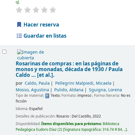
q
.
Hacer reserva
Guardar en listas
Rosarinas de compras : en las páginas de
monos y monadas, década de 1930 /
Paula
Caldo ... [et al.].
por
Caldo, Paula
Pellegrini Malpiedi, Micaela
Mosso, Agustina
Pulido, Aldana
Sguigna, Lorena
Tipo de material:
Texto
; Formato:
impreso
; Forma literaria:
No es
ficción
Idioma:
Español
Detalles de publicación:
Rosario :
Del Castillo,
2022
Disponibilidad:
Ítems disponibles para préstamo:
Biblioteca
Pedagógica Eudoro Díaz
(2)
Signatura topográfica:
316.74 R 84, ..
.