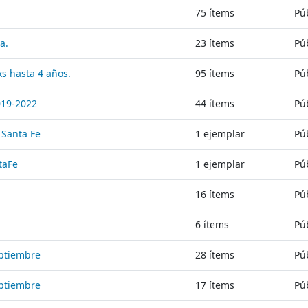
75
ítems
Pú
a.
23
ítems
Pú
xs hasta 4 años.
95
ítems
Pú
019-2022
44
ítems
Pú
 Santa Fe
1
ejemplar
Pú
taFe
1
ejemplar
Pú
16
ítems
Pú
6
ítems
Pú
eptiembre
28
ítems
Pú
eptiembre
17
ítems
Pú