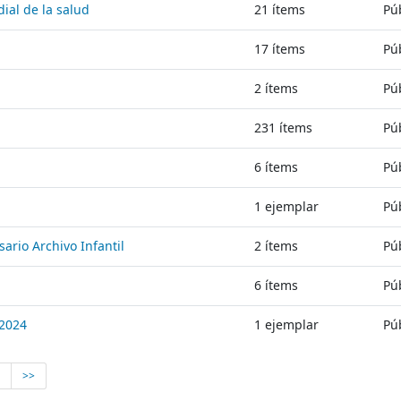
ial de la salud
21
ítems
Pú
17
ítems
Pú
2
ítems
Pú
231
ítems
Pú
6
ítems
Pú
1
ejemplar
Pú
sario Archivo Infantil
2
ítems
Pú
6
ítems
Pú
 2024
1
ejemplar
Pú
>
>>